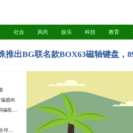
白海豚”来袭 国家防总、应急管理部
国仓储指数保持扩张 行业运行韧性较强
内
社会
风尚
娱乐
科技
教育
蛛推出BG联名款BOX63磁轴键盘，899
着
财骗腊肉
（上海战疫录）热门糕点“5折购”？疫情期间一男子设局骗取4名被害人20余万元
中国公安部：全国现行命案破案率达99.9%，长期处于全球发案率最低国家行列