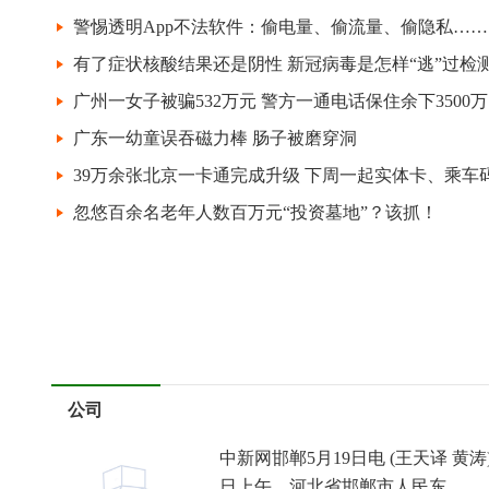
警惕透明App不法软件：偷电量、偷流量、偷隐私……
有了症状核酸结果还是阴性 新冠病毒是怎样“逃”过检
广州一女子被骗532万元 警方一通电话保住余下3500万
广东一幼童误吞磁力棒 肠子被磨穿洞
忽悠百余名老年人数百万元“投资墓地”？该抓！
公司
中新网邯郸5月19日电 (王天译 黄涛)
日上午，河北省邯郸市人民东...