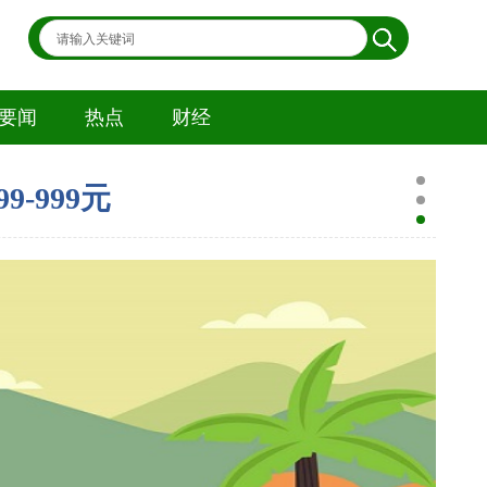
启动响应
|每日热讯
要闻
热点
财经
-999元