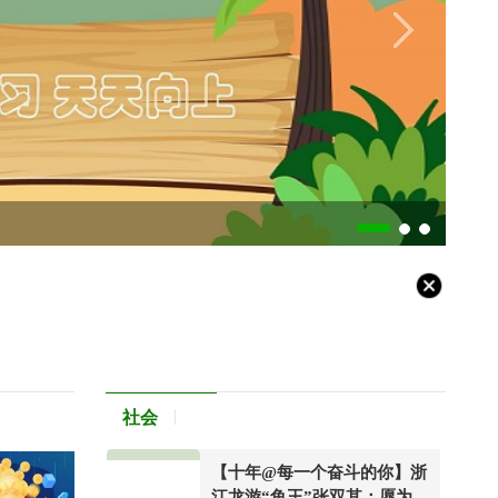
社会
【十年@每一个奋斗的你】浙
江龙游“鱼王”张双其：愿为农