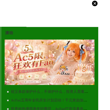
滚动
AcFan五周年全民庆生计划启动！千元奖励加码，流鼻血级创作福利点燃暑期二创热潮
祖父条款保护什么，不保护什么，投资人需看清边界
AcFan五周年全民庆生计划启动！千元奖励加码，流鼻血级创作福利点燃暑期二创热潮
世界杯热潮席卷年轻圈层，AcFan打造流鼻血级看球互动盛宴，开启今夏世界杯第二观赛现场