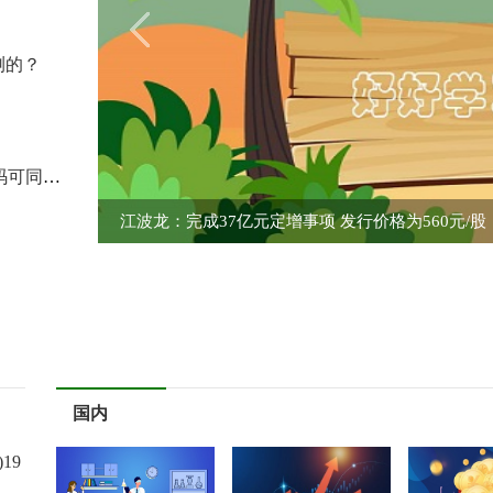
测的？
39万余张北京一卡通完成升级 下周一起实体卡、乘车码可同步健康码信息
江波龙：完成37亿元定增事项 发行价格为560元/股
国内
19