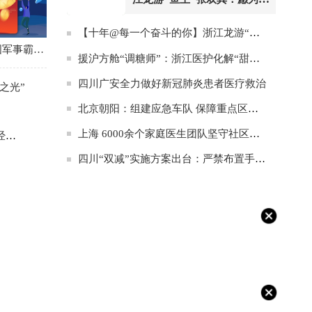
村养出一条“共富鱼”
【十年@每一个奋斗的你】浙江龙游“鱼王”张双其：愿为农村养出一条“共富鱼”
专访：美国军事霸权给世界带来灾难——访俄罗斯高等经济大学欧洲与国际综合研究中心副主任苏斯洛夫
援沪方舱“调糖师”：浙江医护化解“甜蜜”的烦恼
四川广安全力做好新冠肺炎患者医疗救治
之光”
北京朝阳：组建应急车队 保障重点区域居民就医
上海 6000余个家庭医生团队坚守社区防控阵地
夫
四川“双减”实施方案出台：严禁布置手机打卡作业