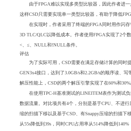
由于FPGA难以实现多类型比较器，因此作者进一
这样CSD只需要实现单一类型比较器，有助于降低FP
在实现时，作者采用了终端的FPGA同时用作闪
3D TLC/QLC以降低成本。作者使用FPGA实现了2个
<、≤、NULL和!NULL条件。
评估
为了实际可用，CSD需要在满足存储计算的同时提供一
GEN3x4接口，达到了3.0GB/s和2.2GB/s的顺序读
解压性能上，CSD的两个解压引擎实现了在60%和30%压缩
在使用TPC-H基准测试的LINEITEM表作为
数据流量。对比项共有4个，分别是基于CPU、不进行压
缩的扫描下移以及基于CSD、有Snappy压缩的扫描
从55s降低到39s，同时CPU占用率从514%降低到14