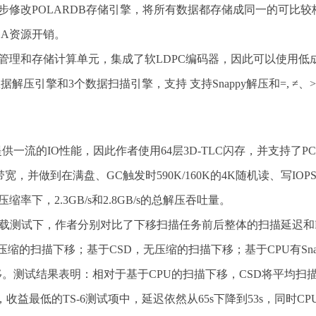
步修改POLARDB存储引擎，将所有数据都存储成同一的可比较
GA资源开销。
存管理和存储计算单元，集成了软LDPC编码器，因此可以使用低
数据解压引擎和3个数据扫描引擎，支持 支持Snappy解压和=, ≠、
流的IO性能，因此作者使用64层3D-TLC闪存，并支持了PCI
、写带宽，并做到在满盘、GC触发时590K/160K的4K随机读、写IOP
率下，2.3GB/s和2.8GB/s的总解压吞吐量。
测试负载测试下，作者分别对比了下移扫描任务前后整体的扫描延迟和P
缩的扫描下移；基于CSD，无压缩的扫描下移；基于CPU有Sna
下移。测试结果表明：相对于基于CPU的扫描下移，CSD将平均扫
0%，收益最低的TS-6测试项中，延迟依然从65s下降到53s，同时CP