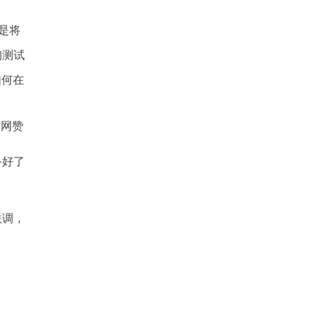
是将
询测试
如何在
本网赞
准备好了
联调，