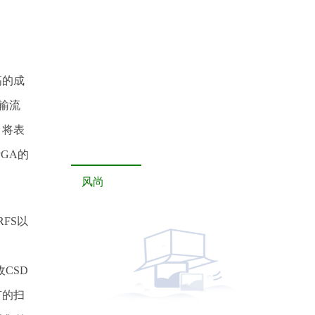
高的成
输流
，将表
GA的
风尚
FS以
CSD
有的扫