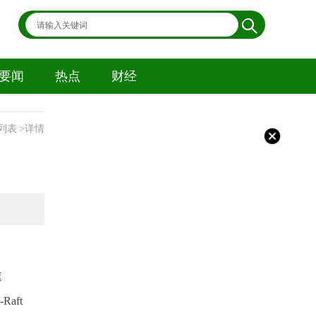
要闻
热点
财经
列表
>详情
速
aft