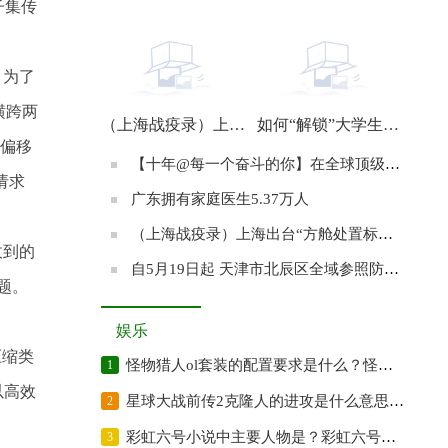
子集传
【十年@每一个奋斗的你】在全球顶级精算比赛夺冠的南开姑娘：始终满怀期待地前行
。为了
横跨两
（上海战疫录）上海共享单车运力回暖 公共交通有望从22日起逐步恢复
如何“解锁”大学生进工厂？
件偏移
【十年@每一个奋斗的你】在全球顶级精算比赛夺冠的南开姑娘：始终满怀期待地前行
请求
广东拥有家庭医生5.37万人
（上海战疫录）上海出台“方舱处置标准” 努力实现循环利用、资源再生、安全处置
收到的
自5月19日起 天津市北辰区全域参照防范区管理
题。
娱乐
压缩类
怪物猎人ol套装的配置要求是什么？怪物猎人的原名是什么？
1
以高效
星球大战前传2克隆人的进攻是什么意思？星球大战前传2的故事梗概是?
2
彩虹六号小说中主要人物是？彩虹六号游戏故事题材改编自小说吗？
3