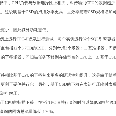
的负载中，CPU负载与数据选择性正相关，即传输到CPU的数据越少
关。这说明基于CSD的扫描效率更高，且效率随着CSD规模增加
动量更少，因此额外功耗更低。
例上运行TPC-H负载进行测试。每个实例运行32个SQL引擎容
括12个3.7TB的CSD。分别考虑3个场景：1. 基准场景，即
U的下移场景，即扫描任务下移到存储节点的CPU上；3. 基于CS
下移相比基于CPU的下移带来更多的延迟性能提升，这是由于随
更利于硬件并行化；另外，基于CSD的下移在表进行压缩时表
源进行解压。
PU的扫描下移，在7个TPC-H并行查询时可以降低50%的PCI
-H查询的网络总流量降低了70%。