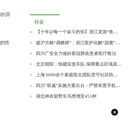
用的异
社会
【十年@每一个奋斗的你】浙江龙游“鱼王”张双其：愿为农村养出一条“共富鱼”
载的性
援沪方舱“调糖师”：浙江医护化解“甜蜜”的烦恼
四川广安全力做好新冠肺炎患者医疗救治
北京朝阳：组建应急车队 保障重点区域居民就医
上海 6000余个家庭医生团队坚守社区防控阵地
四川“双减”实施方案出台：严禁布置手机打卡作业
湖北神农架野生鸟类增至451种