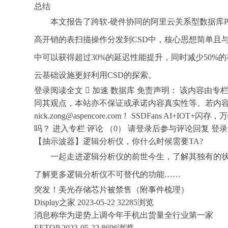
总结
本文报告了跨软-硬件协同的阿里云关系型数据库P
高开销的表扫描操作分发到CSD中，核心思想简单且
中可以获得超过30%的延迟性能提升，同时减少50%
云基础设施更好利用CSD的探索。
登录阅读全文  加速 数据库 免责声明： 该内容
同其观点，本站亦不保证或承诺内容真实性等。若内
nick.zong@aspencore.com！ SSDFans 
吗？ 进入专栏 评论 （0） 请登录后参与评论回复 登
【抽示波器】逻辑分析仪，你什么时候需要TA?
一起走进逻辑分析仪的前世今生，了解其独有的
了解更多逻辑分析仪不可替代的功能……
突发！美光存储芯片被禁售（附事件梳理）
Display之家 2023-05-22 32285浏览
消息称华为逆势上调今年手机出货量全行业第一家
EETOP 2023-05-22 8696浏览