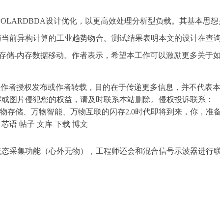
OLARDBDA设计优化，以更高效处理分析型负载。其基本思想
与当前异构计算的工业趋势吻合。测试结果表明本文的设计在查
的存储-内存数据移动。作者表示，希望本工作可以激励更多关于
由专栏作者授权发布或作者转载，目的在于传递更多信息，并不代表
容或图片侵犯您的权益，请及时联系本站删除。侵权投诉联系：
AI+IOT+闪存，万物存储、万物智能、万物互联的闪存2.0时代即将到来，你，
录
芯语 帖子 文库 下载 博文
状态采集功能（心外无物），工程师还会和混合信号示波器进行