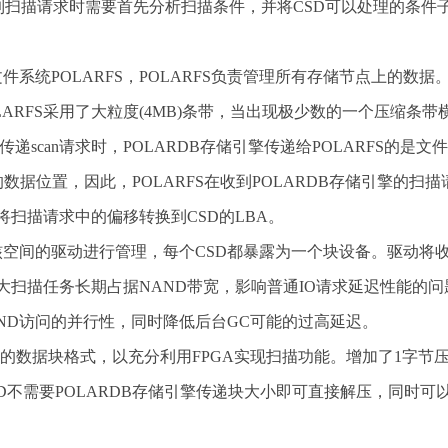
在收到扫描请求时需要首先分析扫描条件，并将CSD可以处理的条件
系统POLARFS，POLARFS负责管理所有存储节点上的数据
ARFS采用了大粒度(4MB)条带，当出现极少数的一个压缩条带
传递scan请求时，POLARDB存储引擎传递给POLARFS的是文
数据位置，因此，POLARFS在收到POLARDB存储引擎的扫描
将扫描请求中的偏移转换到CSD的LBA。
核空间的驱动进行管理，每个CSD都暴露为一个块设备。驱动将
决大扫描任务长期占据NAND带宽，影响普通IO请求延迟性能的问
ND访问的并行性，同时降低后台GC可能的过高延迟。
储的数据块格式，以充分利用FPGA实现扫描功能。增加了1字节
得CSD不需要POLARDB存储引擎传递块大小即可直接解压，同时可