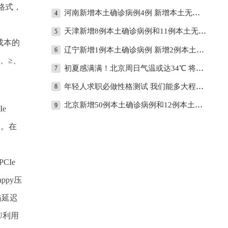
格式，
河南新增本土确诊病例4例 新增本土无症状感染者24例
4
天津新增8例本土确诊病例和11例本土无症状感染者
5
成本的
辽宁新增1例本土确诊病例 新增2例本土无症状感染者
6
>、≥、
初夏感满满！北京周日气温或达34℃ 将创今年来新高
7
年轻人求职必做性格测试 我们能多大程度相信MBTI？
8
北京新增50例本土确诊病例和12例本土无症状感染者
9
e
S。在
CIe
ppy压
描延迟
U利用