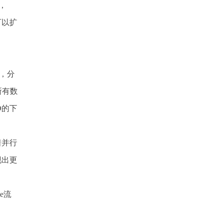
，
可以扩
器，分
所有数
D的下
着并行
现出更
e流