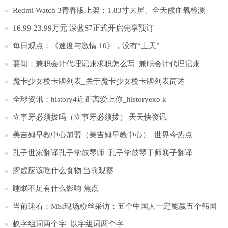
速递
Redmi Watch 3青春版上架：1.83寸大屏、全天候血氧检测
16.99-23.99万元 深蓝S7正式开启先享预订
每日观点：《速度与激情 10》，没有“上天”
要闻：兼职会计代理记账求职怎么写_兼职会计代理记账
魔卡少女樱卡牌列表_关于魔卡少女樱卡牌列表简述
全球资讯：history4近距离爱上你_historyexo k
立事牙必须拔吗（立事牙必须拔）|天天快资讯
美吉姆早教中心加盟（美吉姆早教中心）_世界今热点
孔子世家翻译孔子学鼓琴师_孔子学鼓琴于师襄子翻译
脾虚应该吃什么食物|当前观察
睡眠不足有什么影响 焦点
当前速看：MSI现场粉丝采访：五个中国人一定能赢五个韩国
人
蚁字组词两个字_以字组词两个字