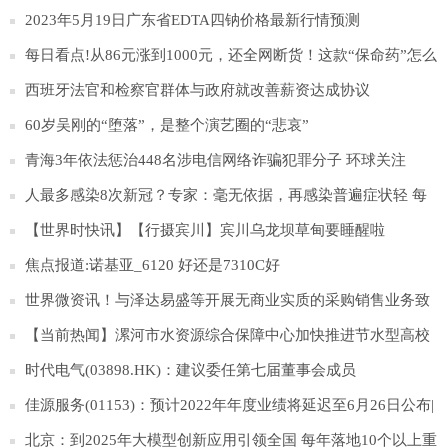
2023年5月19日广东省EDTA四钠价格最新行情预测
每日看点!从86元涨到1000元，还全网断货！这款“保命药”怎么
了
西班牙法官和检察官群体与政府就改善薪资达成协议
60岁吴刚的“堕落”，是整个演艺圈的“悲哀”
青海3年依法惩治448名涉电信网络诈骗犯罪分子 环球关注
人最多感染8次新冠？专家：毫无依据，再感染普遍症状轻 每
日热门
【世界时快讯】【行摄宾川】宾川乌龙坝草甸要睡醒啦
焦点报道:诺基亚_6120 好还是7310C好
世界微资讯！与泽达易盛等开展无商业实质的采购销售业务致
多年财报不准确，格尔软件及相关责任人收上海证监局警示函
【当前热闻】漯河市水资源综合保障中心加快推进节水型高校
建设工作
时代电气(03898.HK)：建议委任第七届董事会成员
佳源服务(01153)：预计2022年年度业绩将延迟至6月26日公布|
独家焦点
北京：到2025年大模型创新应用引领全国 每年落地10个以上重