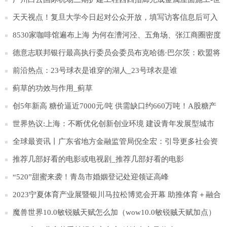
界微头条
天天视点！复旦大学今日起对公众开放，填写访客信息后可入
校
8530家咖啡馆遍布上海 为何在漕河泾、五角场、张江商圈密度
高？ 全球报道
德意志联邦银行最高执行委员会委员布克哈德·巴尔茨：欧盟将
明确数字欧元是否可以获得法定货币地位|天天热门
前沿热点：23号球衣是谁穿的湖人_23号球衣是谁
蓟草的功效与作用_蓟草
创5年新高 糖价逼近7000元/吨 供需缺口约660万吨！A股糖产
业公司仅10家
世界热议:上海：不断优化创新创业环境 建设青年发展型城市
全球最资讯丨广东省地方金融监管局倪全宏：引导更多社会资
本投向科技自立自强等重点领域
推荐几部好看的电影或电视剧_推荐几部好看的电影
“520”甜蜜来袭！青岛市婚姻登记处迎领证高峰
2023宁夏体育产业展暨银川马拉松博览会开幕 助推体育＋融合
发展-环球播报
魔兽世界10.0敏锐贼天赋怎么加（wow10.0敏锐贼天赋加点）