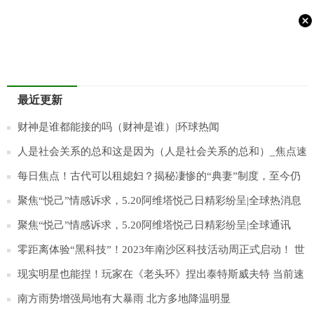
最近更新
财神是谁都能接的吗（财神是谁）|环球热闻
人是社会关系的总和这是因为（人是社会关系的总和）_焦点速
讯
每日焦点！古代可以租媳妇？揭秘凄惨的“典妻”制度，至今仍
存在
聚焦“悦己”情感诉求，5.20阿维塔悦己日精彩纷呈|全球热消息
聚焦“悦己”情感诉求，5.20阿维塔悦己日精彩纷呈|全球通讯
零距离体验“黑科技”！2023年南沙区科技活动周正式启动！ 世
界消息
现实明星也能捏！玩家在《老头环》捏出泰特斯威夫特 当前速
看
南方雨势增强局地有大暴雨 北方多地降温明显