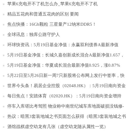
苹果6充电开不了机怎么办_苹果6充电开不了机
精品五花肉和普通五花肉的区别 要闻
焦点快播：16Gb颗粒 三星量产12纳米DDR5！
全球讯息：独库公路守护人
环球快资讯：5月19日基金净值：永赢双利债券A最新净值
1.2133，跌0.24%
5月19日基金净值：长城久嘉创新成长混合A最新净值1.657，
涨1.31%_环球速看料
5月19日基金净值：华夏成长混合最新净值0.925，涨0.87%
5月22日至5月26日新一周7只新股将公布网上发行中签率，快
来看看！
世界今头条！易居企业控股（02048.HK）：5月19日南向资金
减持3.39万股
每日焦点！安踏体育（02020.HK）：5月19日南向资金增持
2.08万股
停车入库堪比考驾照 物业称中南世纪城车库地面破损没钱修-
全球热讯
热议：暗黑3套装地城之书页面怎么获得（暗黑3套装地城之书
页面获得方法）
酒馆战棋虚空幼龙有几张（虚空幼龙随从属性一览）