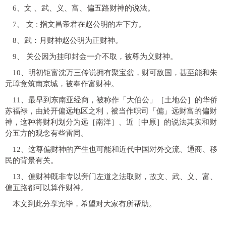
6、文 、武、义、富、偏五路财神的说法。
7、 文 : 指文昌帝君在赵公明的左下方。
8、武：月财神赵公明为正财神。
9、 关公因为挂印封金一介不取，被尊为义财神。
10、明初钜富沈万三传说拥有聚宝盆，财可敌国，甚至能和朱
元璋竞筑南京城，被奉作富财神。
11、最早到东南亚经商，被称作「大伯公」［土地公］的华侨
苏福禄，由於开偏远地区之利，被当作职司「偏」远财富的偏财
神，这种将财利划分为远［南洋］、近［中原］的说法其实和财
分五方的观念有些雷同。
12、这尊偏财神的产生也可能和近代中国对外交流、通商、移
民的背景有关。
13、偏财神既非专以旁门左道之法取财，故文、武、义、富、
偏五路都可以算作财神。
本文到此分享完毕，希望对大家有所帮助。