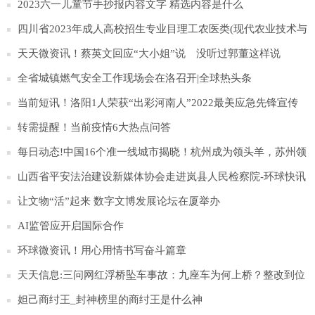
2023六一儿童节手抄报内容文字 精选内容是什么
四川省2023年成人高校招生专业目理工农医类(现代农业技术与
管理专科班)
天天微资讯！蔡英文回应“大小姐”说 没听过郭董这样说
全省城镇燃气安全工作现场会在洛召开|全球热头条
当前短讯！洛阳1人荣获“出彩河南人”2022最美应急先锋宣传
推介活动优秀奖
转需提醒！当前疫情6大热点问答
每日动态!中国16个准一线城市揭晓！杭州成为领头羊，苏州领
先重庆
山西省平安法治建设新媒体协会走进岚县人民检察院-环球快讯
让文物“活”起来 数字文博发展论坛在厦举办
AI监管应开启国际合作
环球微资讯！用心用情书写奋斗篇章
天天信息:三问网红浮桥坠车事故：九座车为何上桥？整改到位
吗？
妲己商纣王_封神榜里的商纣王是什么神