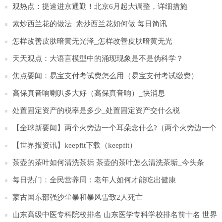
观热点：提速进京通勤！北京6月起大调整，详细措施
素炒西兰花的做法_素炒西兰花如何做 每日简讯
怎样改善皮肤暗黄无光泽_怎样改善皮肤暗黄无光
天天观点：大语言模型中的涌现现象是不是伪科学？
焦点要闻：易宝支付考试费怎么用（易宝支付考试缴费）
高保真音响喇叭多大好（高保真音响）_快消息
处置固定资产的税率是多少_处置固定资产交什么税
【全球新要闻】两个火旁边一个耳朵念什么?（两个火旁边一个
耳朵念什么）
【世界报资讯】keepfit下载（keepfit）
茶壶的茶叶如何清洗茶垢 茶壶的茶叶怎么清洗茶垢_今头条
每日热门：全民营养周：老年人如何才能吃出健康
蒙古国东部强沙尘暴和暴风雪致2人死亡
山东高级中医专科院校排名 山东医学专科学校排名前十名 世界