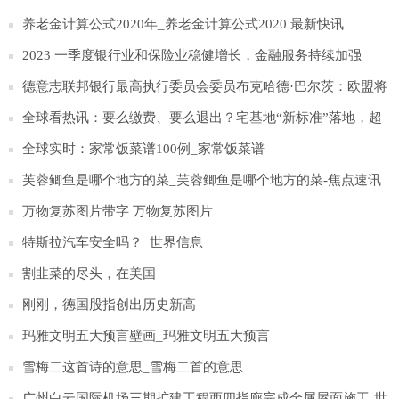
养老金计算公式2020年_养老金计算公式2020 最新快讯
2023 一季度银行业和保险业稳健增长，金融服务持续加强
德意志联邦银行最高执行委员会委员布克哈德·巴尔茨：欧盟将
明确数字欧元是否可以获得法定货币地位
全球看热讯：要么缴费、要么退出？宅基地“新标准”落地，超
过百平1000元起步
全球实时：家常饭菜谱100例_家常饭菜谱
芙蓉鲫鱼是哪个地方的菜_芙蓉鲫鱼是哪个地方的菜-焦点速讯
万物复苏图片带字 万物复苏图片
特斯拉汽车安全吗？_世界信息
割韭菜的尽头，在美国
刚刚，德国股指创出历史新高
玛雅文明五大预言壁画_玛雅文明五大预言
雪梅二这首诗的意思_雪梅二首的意思
广州白云国际机场三期扩建工程西四指廊完成金属屋面施工-世