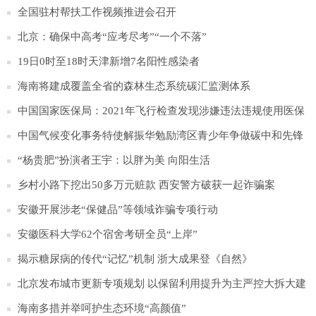
全国驻村帮扶工作视频推进会召开
北京：确保中高考“应考尽考”“一个不落”
19日0时至18时天津新增7名阳性感染者
海南将建成覆盖全省的森林生态系统碳汇监测体系
中国国家医保局：2021年飞行检查发现涉嫌违法违规使用医保
基金超5亿元
中国气候变化事务特使解振华勉励湾区青少年争做碳中和先锋
“杨贵肥”扮演者王宇：以胖为美 向阳生活
乡村小路下挖出50多万元赃款 西安警方破获一起诈骗案
安徽开展涉老“保健品”等领域诈骗专项行动
安徽医科大学62个宿舍考研全员“上岸”
揭示糖尿病的传代“记忆”机制 浙大成果登《自然》
北京发布城市更新专项规划 以保留利用提升为主严控大拆大建
海南多措并举呵护生态环境“高颜值”