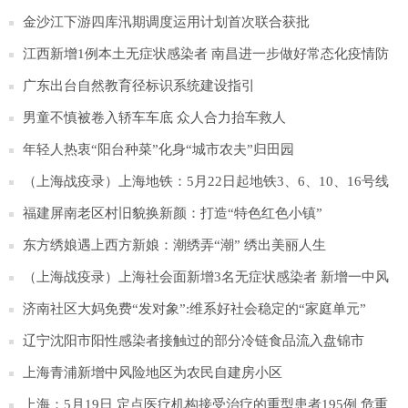
金沙江下游四库汛期调度运用计划首次联合获批
江西新增1例本土无症状感染者 南昌进一步做好常态化疫情防
控
广东出台自然教育径标识系统建设指引
男童不慎被卷入轿车车底 众人合力抬车救人
年轻人热衷“阳台种菜”化身“城市农夫”归田园
（上海战疫录）上海地铁：5月22日起地铁3、6、10、16号线
恢复运营
福建屏南老区村旧貌换新颜：打造“特色红色小镇”
东方绣娘遇上西方新娘：潮绣弄“潮” 绣出美丽人生
（上海战疫录）上海社会面新增3名无症状感染者 新增一中风
险地区
济南社区大妈免费“发对象”:维系好社会稳定的“家庭单元”
辽宁沈阳市阳性感染者接触过的部分冷链食品流入盘锦市
上海青浦新增中风险地区为农民自建房小区
上海：5月19日 定点医疗机构接受治疗的重型患者195例 危重