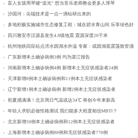
盲人女孩用琴键“追光” 想当音乐老师教会更多人弹琴
沙国河：尖端技术是一点一滴钻研出来的
多地积极实施城市生态修复工程：城在碧水青山间 乐享绿色好
生态
四川雅安市汉源县发生4.8级地震 震源深度20千米
杭州地铁回应站点涝水因湖水外溢 专家：或因湖底震荡致管涌
广东新增本土确诊病例3例 均为湛江报告
河南新增本土确诊病例4例 新增本土无症状感染者24例
天津新增8例本土确诊病例和11例本土无症状感染者
辽宁新增1例本土确诊病例 新增2例本土无症状感染者
初夏感满满！北京周日气温或达34℃ 将创今年来新高
年轻人求职必做性格测试 我们能多大程度相信MBTI？
北京新增50例本土确诊病例和12例本土无症状感染者
上海新增本土确诊病例88例和无症状感染者770例