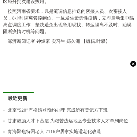
区域分批次建设投用。
按照河南省要求，凡是流调信息推送的密接人员、次密接人
员，8小时隔离管控到位。一旦发生聚集性疫情，立即启动集中隔
离点调度工作，坚决避免出现急用现找、转运隔离不及时、贻误
阻断疫情时机等问题。
澎湃新闻记者 钟煜豪 实习生 郑久洲
【编辑:叶攀】
最近更新
北京“520”严格婚登预约办理 完成所有登记方下班
甘肃鼓励人才下基层 为艰苦边远地区专业技术人才单列岗位
青海聚焦特困老人 7116户居家实施适老化改造