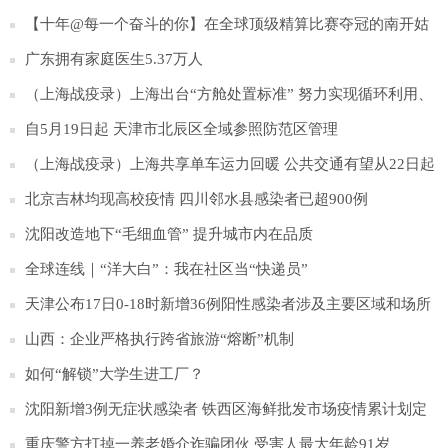
【十年@每一个奋斗的你】在全球顶级精算比赛夺冠的南开姑
娘：始终满怀期待地前行
广东拥有家庭医生5.37万人
（上海战疫录）上海出台“方舱处置标准” 努力实现循环利用、
资源再生、安全处置
自5月19日起 天津市北辰区全域参照防范区管理
（上海战疫录）上海共享单车运力回暖 公共交通有望从22日起
逐步恢复
北京吉林均现高校疫情 四川邻水县感染者已超900例
沈阳改造地下“毛细血管” 提升城市内在品质
全球连线｜“洋大白”：我在社区当“快递员”
天津公布17日0-18时新增36例阳性感染者涉及主要区域和场所
山西：企业严格执行跨省旅游“熔断”机制
如何“解锁”大学生进工厂？
沈阳新增3例无症状感染者 铁西区海鲜批发市场疫情累计划定
疫点29个
重庆警方打掉一养老婚介诈骗团伙 受害人最大年龄91岁