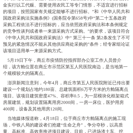
金实行以工代赈、需要使用农民工等专门情形，不适宜进行招标
的项目，按照国家有关规定能够不进行招标。”和《中华人民共和
国政府采购法实施条例》(国务院令第658号)中“第二十五条政府
采购工程依法不进行招标的，应当依照政府采购法和本条例规定
的竞争性谈判或者单一来源采购方式采购。”的要求，该项目符合
《中华人民共和国政府采购法》中“ 第三十一条 第2条发生了不可
预见的紧急情况不能从其他供应商处采购的”条件；经专家组论证
该项目适用单一来源采购方式。
5月19日下午，商丘市疫情防控指挥部办公室工作人员曾介
绍，该方舱位置在商丘市示范区第五人民医院南边，是当地第一
个规模较大的隔离点。
澎湃新闻注意到，今年4月，商丘市第五人民医院附近已传出要
建设一个规划占地约180亩、总建筑面积6万平方米的方舱隔离点
项目。该项目建筑密度47%、容积率0.5，为一层模块化框架箱式
房屋建筑，规划设置隔离用房2000间，一房一床位，医护用房
400间，设备及其他用房120间。
当地媒体报道称，4月18日，位于商丘市方舱隔离点的施工现
场，中铁八局的建设者们抢建“生命之舟”，争分夺秒，以高质
量、高标准、高效率推进项目建设。目前，已进场渣土车、挖