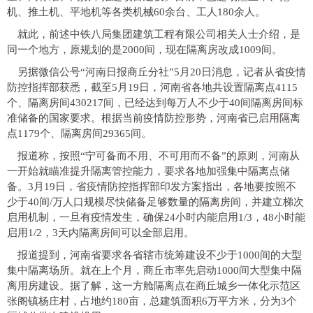
机、推土机、平地机等各类机械60余台、工人180余人。
就此，前述中铁八局集团建筑工程有限公司相关人士介绍，是
同一个地方，原规划的是2000间，现在隔离房改成1009间。
另据微信公号“河南日报商丘分社”5月20日消息，记者从省疫情
防控指挥部获悉，截至5月19日，河南省各地共设置隔离点4115
个、隔离房间430217间，已经达到每万人不少于40间隔离房间标
准储备的国家要求。根据当前疫情防控形势，河南省已启用隔离
点1179个、隔离房间29365间。
报道称，按照“宁可备而不用、不可用而不备”的原则，河南从
一开始就瞄准提升隔离管控能力，要求各地加强集中隔离点储
备。3月19日，省疫情防控指挥部印发方案指出，各地要按照不
少于40间/万人口规模尽快储备足够数量的隔离房间，并建立梯次
启用机制，一旦有疫情发生，确保24小时内能启用1/3，48小时能
启用1/2，3天内隔离房间可以全部启用。
报道提到，河南省要求各省辖市统筹建设不少于1000间的大型
集中隔离场所。就在上个月，商丘市率先启动1000间大型集中隔
离用房建设。据了解，这一方舱隔离点在商丘城乡一体化示范区
张阁镇杨庄村，占地约180亩，总建筑面积6万平方米，分为3个