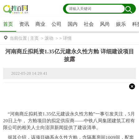
首页
资讯
商业
公司
国内
社会
风尚
娱乐
科
当前位置
|
主页
>
滚动
> >
详情
河南商丘拟耗资1.35亿元建永久性方舱 详细建设项目
披露
2022-05-20 14:29:41
“河南商丘拟耗资1.35亿元建设永久性方舱”一事引发关注，5月
20日上午， 方舱项目的拟定供应商——中铁八局集团建筑工程有
限公司的相关人士向澎湃新闻提供了建设清单。
据其介绍，该项目确系永久性方舱，含隔离房间1009间，配套