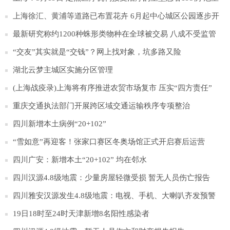
型59例
上海徐汇、黄浦等道路已布置花卉 6月起中心城区公园逐步开
放
最新研究称约1200种蛛形类物种在全球被交易 八成不受监管
“交友”其实就是“交钱”？网上找对象，坑多路又险
湖北云梦主城区实施分区管理
(上海战疫录)上海将有序推进农贸市场复市 压实“四方责任”
重庆交通执法部门开展跨区域交通运输秩序专项整治
四川新增本土病例“20+102”
“雪如意”再迎客！张家口赛区冬奥场馆正式开启赛后运营
四川广安：新增本土“20+102” 均在邻水
四川汉源4.8级地震：少量房屋轻微受损 暂无人员伤亡报告
四川雅安汉源发生4.8级地震：电视、手机、大喇叭齐发预警
19日18时至24时天津新增8名阳性感染者