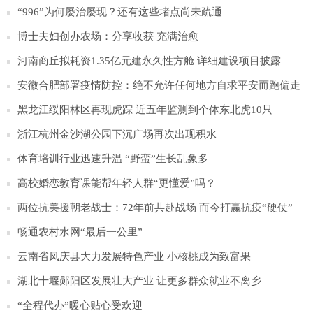
“996”为何屡治屡现？还有这些堵点尚未疏通
博士夫妇创办农场：分享收获 充满治愈
河南商丘拟耗资1.35亿元建永久性方舱 详细建设项目披露
安徽合肥部署疫情防控：绝不允许任何地方自求平安而跑偏走
样
黑龙江绥阳林区再现虎踪 近五年监测到个体东北虎10只
浙江杭州金沙湖公园下沉广场再次出现积水
体育培训行业迅速升温 “野蛮”生长乱象多
高校婚恋教育课能帮年轻人群“更懂爱”吗？
两位抗美援朝老战士：72年前共赴战场 而今打赢抗疫“硬仗”
畅通农村水网“最后一公里”
云南省凤庆县大力发展特色产业 小核桃成为致富果
湖北十堰郧阳区发展壮大产业 让更多群众就业不离乡
“全程代办”暖心贴心受欢迎