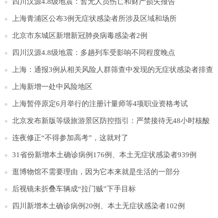
四川汉源4.8级地震：暂无人员伤亡和财产损失报告
上海青浦区公布3例无症状感染者所涉及区域和场所
北京市东城区新增新冠肺炎病毒感染者2例
四川汉源4.8级地震：多趟列车受影响不同程度晚点
上海：通报3例从相关风险人群筛查中发现的无症状感染者排查
情况
上海新增一处中风险地区
上海暂停原定6月举行的注册计量师等4项职业资格考试
北京发布新版等级旅游景区防控指引：严禁接待无48小时核酸
证明游客
连夜修正“不得参加高考”，这就对了
31省份新增本土确诊病例176例、本土无症状感染者939例
逛博物馆不需要理由，因为它本来就是生活的一部分
后视镜未折叠车辆成“拉门贼”下手目标
四川新增本土确诊病例20例、本土无症状感染者102例