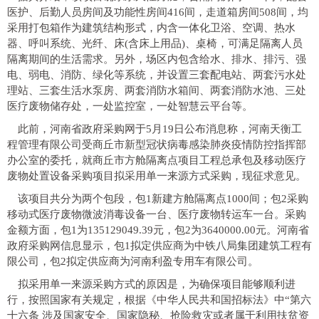
医护、后勤人员房间及功能性房间416间，走道箱房间508间，均
采用打包箱作为建筑结构形式，内含一体化卫浴、空调、热水
器、呼叫系统、光纤、床(含床上用品)、桌椅，可满足隔离人员
隔离期间的生活需求。另外，场区内包含给水、排水、排污、强
电、弱电、消防、绿化等系统，并设置三套配电站、两套污水处
理站、三套生活水泵房、两套消防水箱间、两套消防水池、三处
医疗废物储存处，一处监控室，一处智慧云平台等。
此前，河南省政府采购网于5月19日公布消息称，河南天衡工
程管理有限公司受商丘市新型冠状病毒感染肺炎疫情防控指挥部
办公室的委托，就商丘市方舱隔离点项目工程总承包及移动医疗
废物处置设备采购项目拟采用单一来源方式采购，现征求意见。
该项目共分为两个包段，包1新建方舱隔离点1000间；包2采购
移动式医疗废物微波消毒设备一台、医疗废物转运车一台。采购
金额方面，包1为135129049.39元，包2为3640000.00元。河南省
政府采购网信息显示，包1拟定供应商为中铁八局集团建筑工程有
限公司，包2拟定供应商为河南利盈专用车有限公司。
拟采用单一来源采购方式的原因是，为确保项目能够顺利进
行，按照国家有关规定，根据《中华人民共和国招标法》中“第六
十六条 涉及国家安全、国家隐秘、抢险救灾或者属于利用扶贫资