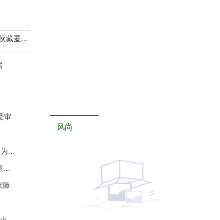
网络诈骗团伙藏匿缅北作案 涉案金额近2000万元
居
受审
风尚
无限
重
保障
策”