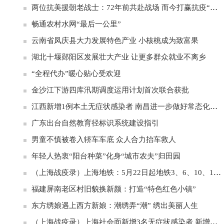
两位抗美援朝老战士：72年前共赴战场 而今打赢抗疫“硬仗”
畅通农村水网“最后一公里”
云南省凤庆县大力发展特色产业 小核桃成为致富果
湖北十堰郧阳区发展壮大产业 让更多群众就业不离乡
“全程代办”暖心贴心受欢迎
金沙江下游四库汛期调度运用计划首次联合获批
江西新增1例本土无症状感染者 南昌进一步做好常态化疫情防控
广东出台自然教育径标识系统建设指引
男童不慎被卷入轿车车底 众人合力抬车救人
年轻人热衷“阳台种菜”化身“城市农夫”归田园
（上海战疫录）上海地铁：5月22日起地铁3、6、10、16号线恢复运营
福建屏南老区村旧貌换新颜：打造“特色红色小镇”
东方绣娘遇上西方新娘：潮绣弄“潮” 绣出美丽人生
（上海战疫录）上海社会面新增3名无症状感染者 新增一中风险地区