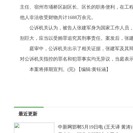
主任、宿州市埇桥区副区长、区长的职务便利，在工
他人非法收受财物共计1688万余元。
公诉机关认为，被告人张建军身为国家工作人员
别巨大，应当以受贿罪追究其刑事责任。案发后，张
庭审中，公诉机关出示了相关证据，张建军及其
对公诉机关指控的罪名和犯罪事实均无异议，当庭表
本案将择期宣判。(完)
【编辑:黄钰涵】
标签：
最近更新
中新网邯郸5月19日电 (王天译 黄涛)