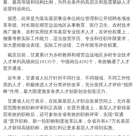
量、最高等级和结构比例，为符合条件的高层次和急需紧缺人才
设置特设岗位。
据悉，此举是为落实基层事业单位岗位管理和公开招聘各项改
革举措。对长期在艰苦边远地区从事教育、医疗卫生、农村技术
推广服务、农村实用技术等基层专业技术人才，在评价权重上，
侧重考察实际工作能力，适当放宽学历、专业和任职年限要求，
加大爱岗敬业表现、实际工作业绩、工作年限等评价权重。
截至目前，甘肃累计为乡村教师和艰苦边远地区乡村专业技术
人才单列高级岗位10135个、中级岗位4292个，有效畅通了人才
晋升通道。
近年来，甘肃省人社厅针对不同行业、不同领域、不同工作性
质的人才，积极推进人才分类评价改革，充分发挥人才评价“指挥
棒”作用，最大限度激发各类人才创新创业创造活力。
甘肃省人社厅表示，在拓展基层人才职业发展空间上，允许基
层范围有效职称评审到正高级；在晋升通道上，基层人才获得基
层有效的职称后，还可参加全省有效的职称评审，实现“双通
道”晋升职称。新一轮职称制度改革以来，全省共有4.7万名基层
人才获得高级职称，政策红利让更多基层人才得到实惠。