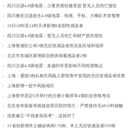
四川汉源4.8级地震：少量房屋轻微受损 暂无人员伤亡报告
四川雅安汉源发生4.8级地震：电视、手机、大喇叭齐发预警
19日18时至24时天津新增8名阳性感染者
四川汉源4.8级地震：暂无人员伤亡和财产损失报告
上海青浦区公布3例无症状感染者所涉及区域和场所
北京市东城区新增新冠肺炎病毒感染者2例
四川汉源4.8级地震：多趟列车受影响不同程度晚点
上海：通报3例从相关风险人群筛查中发现的无症状感染者排查
情况
上海新增一处中风险地区
上海暂停原定6月举行的注册计量师等4项职业资格考试
北京发布新版等级旅游景区防控指引：严禁接待无48小时核酸
证明游客
连夜修正“不得参加高考”，这就对了
31省份新增本土确诊病例176例、本土无症状感染者939例