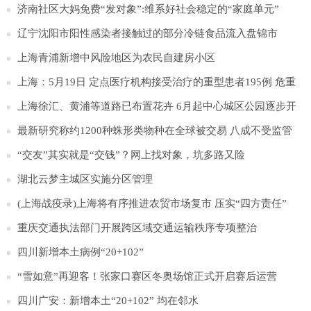
险地区
济南社区大妈免费“发对象”:维系好社会稳定的“家庭单元”
辽宁沈阳市阳性感染者接触过的部分冷链食品流入盘锦市
上海青浦新增中风险地区为农民自建房小区
上海：5月19日 定点医疗机构接受治疗的重型患者195例 危重
型59例
上海徐汇、黄浦等道路已布置花卉 6月起中心城区公园逐步开
放
最新研究称约1200种蛛形类物种在全球被交易 八成不受监管
“交友”其实就是“交钱”？网上找对象，坑多路又险
湖北云梦主城区实施分区管理
(上海战疫录)上海将有序推进农贸市场复市 压实“四方责任”
重庆交通执法部门开展跨区域交通运输秩序专项整治
四川新增本土病例“20+102”
“雪如意”再迎客！张家口赛区冬奥场馆正式开启赛后运营
四川广安：新增本土“20+102” 均在邻水