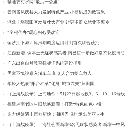
畅通农村水网“最后一公里”
云南省凤庆县大力发展特色产业 小核桃成为致富果
湖北十堰郧阳区发展壮大产业 让更多群众就业不离乡
“全程代办”暖心贴心受欢迎
金沙江下游四库汛期调度运用计划首次联合获批
江西新增1例本土无症状感染者 南昌进一步做好常态化疫情防
控
广东出台自然教育径标识系统建设指引
男童不慎被卷入轿车车底 众人合力抬车救人
年轻人热衷“阳台种菜”化身“城市农夫”归田园
（上海战疫录）上海地铁：5月22日起地铁3、6、10、16号线
恢复运营
福建屏南老区村旧貌换新颜：打造“特色红色小镇”
东方绣娘遇上西方新娘：潮绣弄“潮” 绣出美丽人生
（上海战疫录）上海社会面新增3名无症状感染者 新增一中风