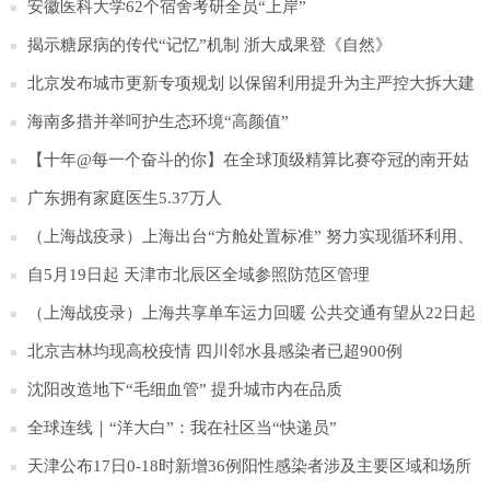
安徽医科大学62个宿舍考研全员“上岸”
揭示糖尿病的传代“记忆”机制 浙大成果登《自然》
北京发布城市更新专项规划 以保留利用提升为主严控大拆大建
海南多措并举呵护生态环境“高颜值”
【十年@每一个奋斗的你】在全球顶级精算比赛夺冠的南开姑
娘：始终满怀期待地前行
广东拥有家庭医生5.37万人
（上海战疫录）上海出台“方舱处置标准” 努力实现循环利用、
资源再生、安全处置
自5月19日起 天津市北辰区全域参照防范区管理
（上海战疫录）上海共享单车运力回暖 公共交通有望从22日起
逐步恢复
北京吉林均现高校疫情 四川邻水县感染者已超900例
沈阳改造地下“毛细血管” 提升城市内在品质
全球连线｜“洋大白”：我在社区当“快递员”
天津公布17日0-18时新增36例阳性感染者涉及主要区域和场所