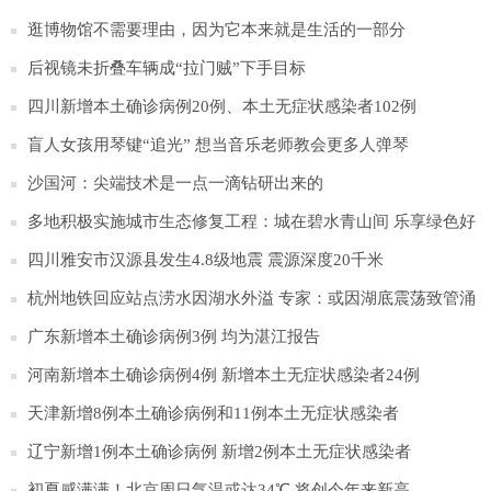
逛博物馆不需要理由，因为它本来就是生活的一部分
后视镜未折叠车辆成“拉门贼”下手目标
四川新增本土确诊病例20例、本土无症状感染者102例
盲人女孩用琴键“追光” 想当音乐老师教会更多人弹琴
沙国河：尖端技术是一点一滴钻研出来的
多地积极实施城市生态修复工程：城在碧水青山间 乐享绿色好
生态
四川雅安市汉源县发生4.8级地震 震源深度20千米
杭州地铁回应站点涝水因湖水外溢 专家：或因湖底震荡致管涌
广东新增本土确诊病例3例 均为湛江报告
河南新增本土确诊病例4例 新增本土无症状感染者24例
天津新增8例本土确诊病例和11例本土无症状感染者
辽宁新增1例本土确诊病例 新增2例本土无症状感染者
初夏感满满！北京周日气温或达34℃ 将创今年来新高