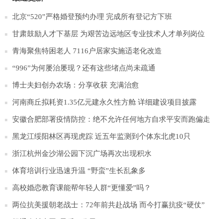
北京“520”严格婚登预约办理 完成所有登记方下班
甘肃鼓励人才下基层 为艰苦边远地区专业技术人才单列岗位
青海聚焦特困老人 7116户居家实施适老化改造
“996”为何屡治屡现？还有这些堵点尚未疏通
博士夫妇创办农场：分享收获 充满治愈
河南商丘拟耗资1.35亿元建永久性方舱 详细建设项目披露
安徽合肥部署疫情防控：绝不允许任何地方自求平安而跑偏走
样
黑龙江绥阳林区再现虎踪 近五年监测到个体东北虎10只
浙江杭州金沙湖公园下沉广场再次出现积水
体育培训行业迅速升温 “野蛮”生长乱象多
高校婚恋教育课能帮年轻人群“更懂爱”吗？
两位抗美援朝老战士：72年前共赴战场 而今打赢抗疫“硬仗”