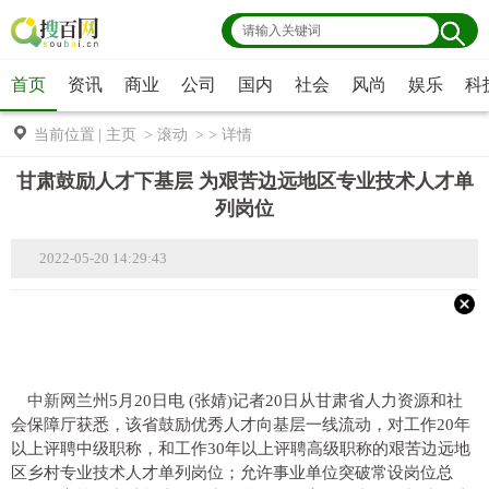
首页
资讯
商业
公司
国内
社会
风尚
娱乐
科
当前位置
|
主页
>
滚动
> >
详情
甘肃鼓励人才下基层 为艰苦边远地区专业技术人才单
列岗位
2022-05-20 14:29:43
中新网
兰州5月20日电 (张婧)记者20日从甘肃省人力资源和社
会保障厅获悉，该省鼓励优秀人才向基层一线流动，对工作20年
以上评聘中级职称，和工作30年以上评聘高级职称的艰苦边远地
区乡村专业技术人才单列岗位；允许事业单位突破常设岗位总